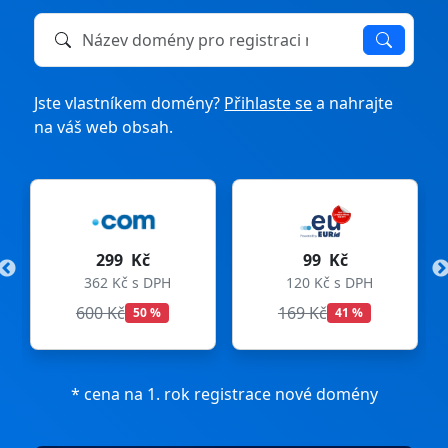
Název domény k registraci nebo převodu
Jste vlastníkem domény?
Přihlaste se
a nahrajte
na váš web obsah.
299 Kč
99 Kč
362 Kč s DPH
120 Kč s DPH
600 Kč
169 Kč
50 %
41 %
* cena na 1. rok registrace nové domény