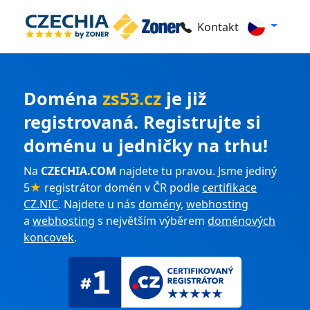
Kontakt
Doména
zs53.cz
je již
registrovaná. Registrujte si
doménu u jedničky na trhu!
Na
CZECHIA.COM
najdete tu pravou. Jsme jediný
5
★
registrátor domén v ČR podle
certifikace
CZ.NIC
. Najdete u nás
domény
,
webhosting
a
webhosting
s největším výběrem
doménových
koncovek
.